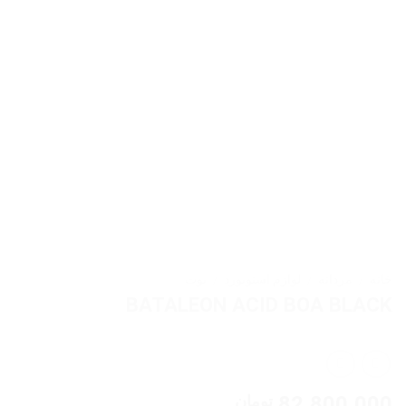
خانه
/
مردانه
/
لوازم اسنوبورد
/
بوت
BATALEON ACID BOA BLACK
82,800,000
تومان