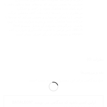
حرارتی ما تضمین می‌کند که بوت‌های شما به‌طور دقیق با
فرم پاهای شما هماهنگ شوند و راحتی و عملکرد
بی‌نظیری را در دامنه‌ها ارائه دهند, کاف مفصلی حرکت
طبیعی پا را ممکن می‌سازد و تضمین می‌کند که بوت‌ها با
حرکات شما هماهنگ باشند و تجربه سواری شما را بهبود
بخشند., ویژگی‌های پیشرفته آن شامل سیستم Dual
BOA®، لاینر لوکس با قابلیت قالب‌گیری حرارتی، کفه
Vibram و مجموعه‌ای از دیگر اجزای ممتاز است
نظرات (0)
نقد و بررسی‌ها
هیچ دیدگاهی برای این محصول نوشته نشده است.
اولین کسی باشید که دیدگاهی می نویسد “BATALEON