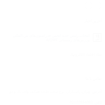
آخرین اخبار
انتخاب رئیس جدید انجمن فدراسیون‌های بین المللی
18
آبان
ورزش‌های زمستانی AIOWF
نماد اعتماد الکترونیک
تماس با ما
آدرس:
تهران، پاسداران، برج سفید طبقه همکف واحد یک و دو
تلفن: 02122554083