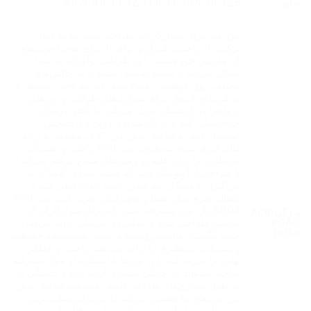
سایز
9.5
,
9
,
8.5
,
13
,
12
,
11.5
,
11
,
10.5
,
10
,
12.5
این بوت برای سوارکارانی طراحی شده که به دنبال
ترکیبی از راحتی، کنترل و دوام بالا برای ماجراجویی‌های
آل-ماونتین خود هستند., این طراحی نوآورانه به شما
امکان می‌دهد با اعتماد به‌نفس بیشتری به چالش‌های
مختلف روی کوهستان پاسخ دهید., این طراحی، بوت‌ها را
به گزینه‌ای ایده‌آل برای سواری‌های طولانی و روزهای
پرماجرا در کوهستان تبدیل می‌کند., با پاهای دردناک
خداحافظی کنید و از یک سواری روان و لذت‌بخش
استقبال کنید., با ساختار بدون درز، کاف مفصلی و زبانه
قالب‌گیری شده سه‌بعدی، بوت Acid راحتی و پشتیبانی
بی‌نظیری را برای غلبه بر زمین‌های متنوع فراهم می‌کند.",
با طراحی ارگونومیک لاینر که پاشنه شما را کاملاً در بر
می‌گیرد، با مشکل بلند شدن پاشنه خداحافظی کنید و
اتصال بهتری میان شما و تجهیزاتتان تجربه کنید, بوت Acid
BOA® یک بوت پیشرفته است که برای سوارکاران آل-
ویژگیACID
BOA®
ماونتین طراحی شده و عملکردی بی‌نظیر ارائه می‌دهد,
DUSK
جعبه انگشتان قالب‌گیری‌شده و پشتی تقویت‌شده حفاظت
و پشتیبانی بی‌نظیری را ارائه می‌دهند, راحتی و عملکرد
نهایی را تجربه کنید. این بوت‌ها با استفاده از مواد پیشرفته
ساخته شده‌اند که چابکی بیشتری ارائه داده و خستگی را
در طول سواری‌های طولانی کاهش می‌دهند, ساختار بدون
درز بوت‌های ما تضمین می‌کند که در برابر سخت‌ترین
زمین‌ها و شرایط مقاومت کنند, فناوری قالب‌گیری