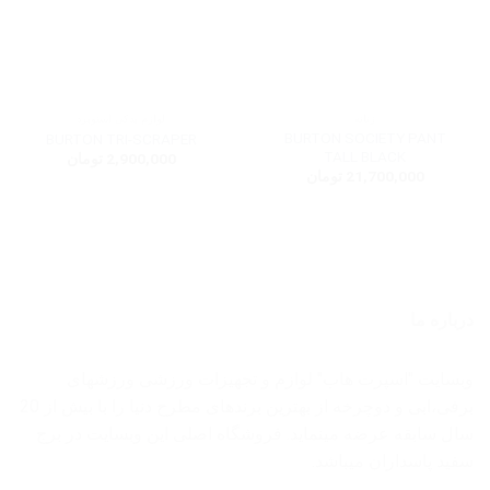
زنانه
لوازم یدکی اسنوبرد
BURTON SOCIETY PANT
BURTON TRI-SCRAPER
TALL BLACK
2,900,000
تومان
21,700,000
تومان
درباره ما
وبسایت "اسپرت هاب" لوازم و تجهیزات ورزشی ورزشهای
برفی،ابی و دوچرخه از بهترین برندهای مطرح دنیا را با بیش از 20
سال سابقه عرضه مینماید. فروشگاه اصلی این وبسایت در برج
سفید پاسداران میباشد.