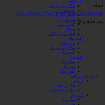
راکت تنیس
جوراب
ساک و کوله تنیس
زه تنیس
OAKLEY WANDERLUST PERF SOCK 2.0 GRANCHE
گیریپ راکت
توپ تنیس
4,350,000
تومان
کفش تنیس
پوشاک
لوازم جانبی راکت
راکت پیکل
توپ پیکل
ساک و کوله پیکل
کفش پیکل
راکت پدل
ساک پدل
توپ پدل
کفش پدل
ورزش های آبی
پدل برد
پدل برد بادی
پدل برد کامپوزیت
ویک بورد
ویک بورد
بوت