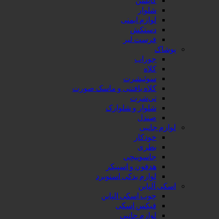
شلوار
لوازم ایمنی
دستکش
فرست لیر
پوشاک
جوراب
کلاه
سوئیشرت
کلاه بافتنی و ماسک صورت
تی‌شرت
شلوار و شلوارک
صندل
لوازم جانبی
خودکار
بطری
جاسوییچی
هدفون و اسپیکر
لوازم یدکی اسنوبرد
اسکی آلپاین
چوب اسکی الپاین
فیکس اسکی
لوازم جانبی