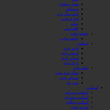
هندل وطناب
دستکش
کیف ویک بورد
لوازم جانبی
حوله
کلاه ایمنی
جلیقه نجات
جلیقه نجات
اینتکس
قایق بادی
استخر بادی
شناور بادی
پارک بادی
تشک بادی
تشک بادی طبی
صندلی بادی
پمپ باد
اسکیت
اسکیت پسرانه
اسکیت دخترانه
اسکیت بچگانه
لوازم جانبی