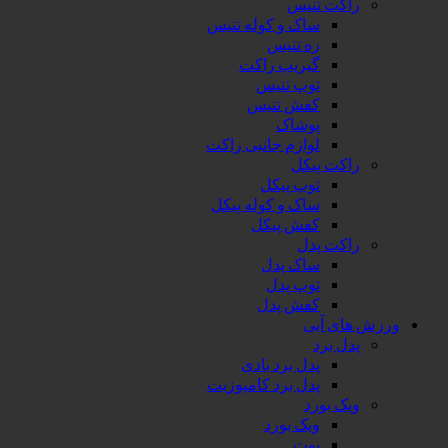
راکت تنیس
ساک و کوله تنیس
زه تنیس
گیریپ راکت
توپ تنیس
کفش تنیس
پوشاک
لوازم جانبی راکت
راکت پیکل
توپ پیکل
ساک و کوله پیکل
کفش پیکل
راکت پدل
ساک پدل
توپ پدل
کفش پدل
ورزش های آبی
پدل برد
پدل برد بادی
پدل برد کامپوزیت
ویک بورد
ویک بورد
بوت