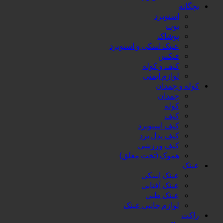
بچگانه
اسنوبرد
بوت
پوشاک
عینک اسکی و اسنوبرد
فیکس
کیف و کوله
لوازم ایمنی
کوله و چمدان
چمدان
کوله
کیف
کیف اسنوبرد
کیف پدل برد
کیف ورزشی
هموک (تخت معلق)
عینک
عینک اسکی
عینک آفتابی
عینک طبی
لوازم جانبی عینک
راکت