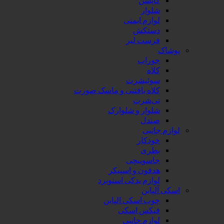
شلوار
لوازم ایمنی
دستکش
فرست لیر
پوشاک
جوراب
کلاه
سوئیشرت
کلاه بافتنی و ماسک صورت
تی‌شرت
شلوار و شلوارک
صندل
لوازم جانبی
خودکار
بطری
جاسوییچی
هدفون و اسپیکر
لوازم یدکی اسنوبرد
اسکی آلپاین
چوب اسکی الپاین
فیکس اسکی
لوازم جانبی