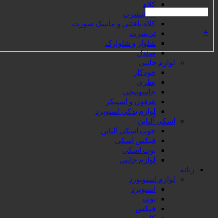
کلاه
سوئیشرت
کلاه بافتنی و ماسک صورت
+
تی‌شرت
شلوار و شلوارک
صندل
لوازم جانبی
خودکار
بطری
جاسوییچی
هدفون و اسپیکر
لوازم یدکی اسنوبرد
اسکی آلپاین
چوب اسکی الپاین
فیکس اسکی
بوت اسکی
لوازم جانبی
زنانه
لوازم اسنوبورد
اسنوبرد
بوت
فیکس
کاپشن