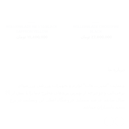
اسکیت
اسکیت
ROLLERBLADE RB 110 BLACK
ROLLERBLADE CROSSFIRE
SAFFRON YELLOW
BLACK
27,800,000
تومان
15,400,000
تومان
درباره ما
وبسایت "اسپرت هاب" لوازم و تجهیزات ورزشی ورزشهای
برفی،ابی و دوچرخه از بهترین برندهای مطرح دنیا را با بیش از 20
سال سابقه عرضه مینماید. فروشگاه اصلی این وبسایت در برج
سفید پاسداران میباشد.