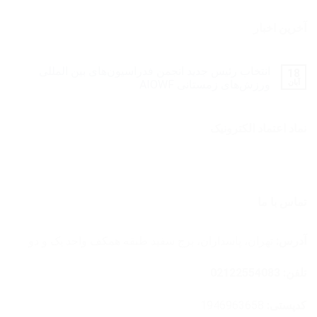
آخرین اخبار
انتخاب رئیس جدید انجمن فدراسیون‌های بین المللی
18
آبان
ورزش‌های زمستانی AIOWF
نماد اعتماد الکترونیک
تماس با ما
آدرس:
تهران، پاسداران، برج سفید طبقه همکف واحد یک و دو
تلفن: 02122554083
کدپستی:
1946963658