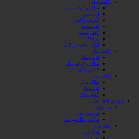
راکت تنیس
ساک و کوله تنیس
زه تنیس
گیریپ راکت
توپ تنیس
کفش تنیس
پوشاک
لوازم جانبی راکت
راکت پیکل
توپ پیکل
ساک و کوله پیکل
کفش پیکل
راکت پدل
ساک پدل
توپ پدل
کفش پدل
ورزش های آبی
پدل برد
پدل برد بادی
پدل برد کامپوزیت
ویک بورد
ویک بورد
بوت