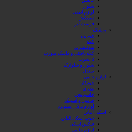
شلوار
لوازم ایمنی
دستکش
فرست لیر
پوشاک
جوراب
کلاه
سوئیشرت
کلاه بافتنی و ماسک صورت
تی‌شرت
شلوار و شلوارک
صندل
لوازم جانبی
خودکار
بطری
جاسوییچی
هدفون و اسپیکر
لوازم یدکی اسنوبرد
اسکی آلپاین
چوب اسکی الپاین
فیکس اسکی
لوازم جانبی