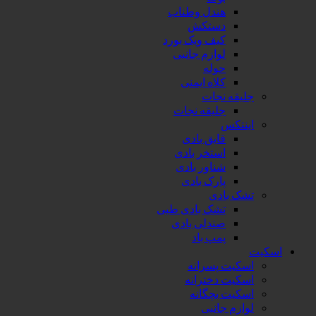
هندل وطناب
دستکش
کیف ویک بورد
لوازم جانبی
حوله
کلاه ایمنی
جلیقه نجات
جلیقه نجات
اینتکس
قایق بادی
استخر بادی
شناور بادی
پارک بادی
تشک بادی
تشک بادی طبی
صندلی بادی
پمپ باد
اسکیت
اسکیت پسرانه
اسکیت دخترانه
اسکیت بچگانه
لوازم جانبی