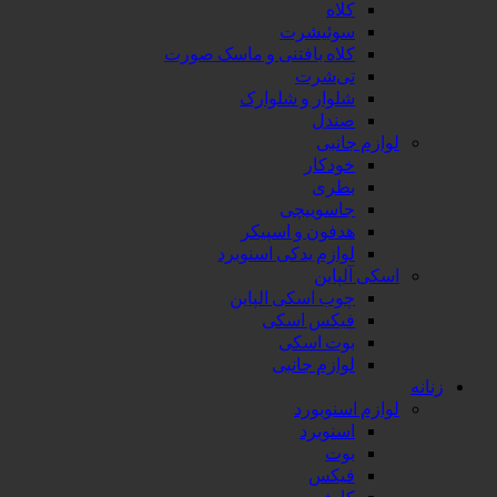
کلاه
سوئیشرت
کلاه بافتنی و ماسک صورت
تی‌شرت
شلوار و شلوارک
صندل
لوازم جانبی
خودکار
بطری
جاسوییچی
هدفون و اسپیکر
لوازم یدکی اسنوبرد
اسکی آلپاین
چوب اسکی الپاین
فیکس اسکی
بوت اسکی
لوازم جانبی
زنانه
لوازم اسنوبورد
اسنوبرد
بوت
فیکس
کاپشن