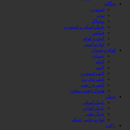
بچگانه
اسنوبرد
بوت
پوشاک
عینک اسکی و اسنوبرد
فیکس
کیف و کوله
لوازم ایمنی
کوله و چمدان
چمدان
کوله
کیف
کیف اسنوبرد
کیف پدل برد
کیف ورزشی
هموک (تخت معلق)
عینک
عینک اسکی
عینک آفتابی
عینک طبی
لوازم جانبی عینک
راکت