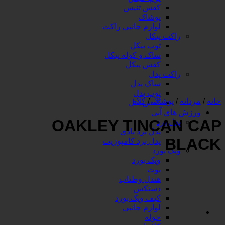
کفش تنیس
پوشاک
لوازم جانبی راکت
ت پیکل
توپ پیکل
ساک و کوله پیکل
کفش پیکل
ت پدل
ساک پدل
توپ پدل
وشاک
/
کلاه
کفش پدل
 آبی
OAKLEY TINC
برد
پدل برد بادی
پدل برد کامپوزیت
بورد
ویک بورد
بوت
هندل وطناب
دستکش
کیف ویک بورد
لوازم جانبی
حوله