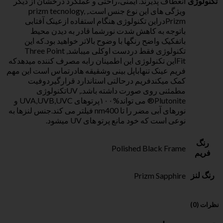
 پذیرند. ایمنی،راحتی و عملکرد درخشان از دیگر
ویژگی های این نوع جنس است., prizm tecnology,
Prizmدراین تکنولوژی هنگام استفاده ازعینک آفتابی
ه به کاهش شدت نورشما قادر به دیدن محیط
ک واضح رنگها با وضوح بالاتر خواهید بود.که این
تکنولوژی فقط دردست اوکلی میباشد, Three Point
این تکنولوژی این اطمینان رابه مصرف کننده میدهدکه
عینک تنهاباپل بینی وشقیقه هادرتماس است این مهم
یکندفریم درحالتی استاندارد قرارگیردوفیت
مطمئنی روی صورت داشته باشد., UVتکنولوژی
Plutonite® می تواند%۱۰۰پرتوهای UVA,UVB,UVC و
نورهای آبی مضر را تا nm400 فیلتر می کند.جنس لنزها به
ت که خود مانع پرتو های UV میشود.
Polished Black 
Prizm Sap