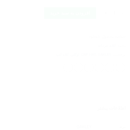
OAKLEY TINFOIL CAP 2.0 BLACKOUT عدد
افزودن به سبد خرید
شناسه محصول:
نامعلوم
دسته:
کلاه
,
مردانه
برچسب:
OAKLEY
,
HAT
,
CAP
,
اوکلی
,
کلاه کپ
اطلاعات بیشتر
برند
OAKLEY