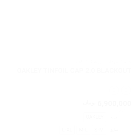
خانه
/
مردانه
/
پوشاک
/
کلاه
OAKLEY TINFOIL CAP 2.0 BLACKOUT
6,900,000
تومان
پاک کردن
OAKLEY
برند
L-XL
M-L
S-M
سایز