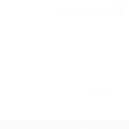
انتخاب رئیس جدید انجمن فدراسیون‌های بین المللی
18
آبان
ورزش‌های زمستانی AIOWF
نماد اعتماد الکترونیک
تماس با ما
آدرس:
تهران، پاسداران، برج سفید طبقه همکف واحد یک و دو
تلفن: 02122554083
کدپستی:
1946963658
درباره ما
داستان ما
بلاگ
تماس با ما
سوالات متداول