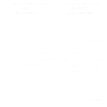
لوازم ایمنی
لوازم ایمنی
OAKLEY MOD1 MIPS MATTE
OAKLEY MOD3 MIPS MATTE
FERN
BLACKOUT
31,800,000
تومان
23,800,000
تومان
درباره ما
وبسایت "اسپرت هاب" لوازم و تجهیزات ورزشی ورزشهای
برفی،ابی و دوچرخه از بهترین برندهای مطرح دنیا را با بیش از 20
سال سابقه عرضه مینماید. فروشگاه اصلی این وبسایت در برج
سفید پاسداران میباشد.
آخرین اخبار