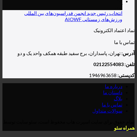
یس جدید انجمن فدراسیون‌های بین المللی
ستانی AIOWF
رونیک
سداران، برج سفید طبقه همکف واحد یک و دو
داول
ی سایت اسپرت هاب محفوظ است، سئو سایت توسط