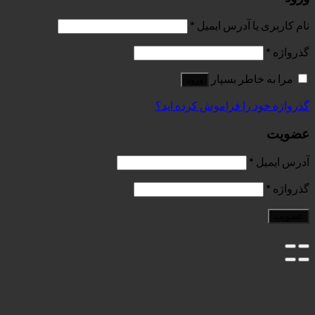
رس ایمیل
*
بسپار
ورود
فراموش کرده اید؟