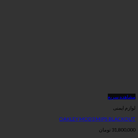
OAKLEY MOD3 MI
ان