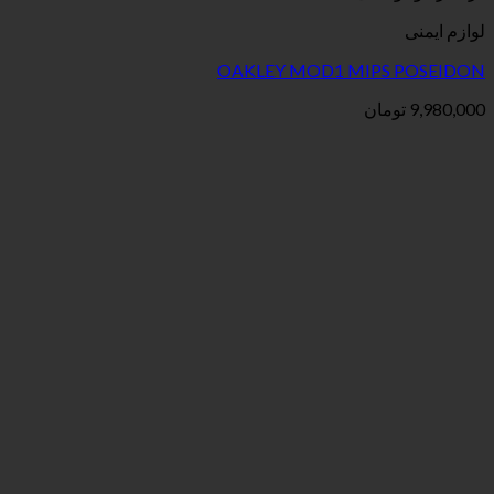
OAKLEY MOD1 MI
ن