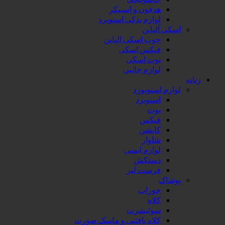
هدفون و اسپیکر
لوازم یدکی اسنوبرد
 آلپاین
چوب اسکی الپاین
فیکس اسکی
بوت اسکی
لوازم جانبی
م اسنوبورد
اسنوبرد
بوت
فیکس
کاپشن
شلوار
لوازم ایمنی
دستکش
فرست لیر
اک
جوراب
کلاه
سوئیشرت
کلاه بافتنی و ماسک صورت