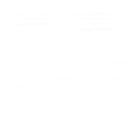
لوازم ایمنی
لوازم ایمنی
OAKLEY MOD1 MIPS (A)
OAKLEY MOD5 MIPS MATTE
MATTE LILAC
HUNTER GREEN/ MATTE
BLACK
23,800,000
تومان
47,800,000
تومان
درباره ما
وبسایت "اسپرت هاب" لوازم و تجهیزات ورزشی ورزشهای
برفی،ابی و دوچرخه از بهترین برندهای مطرح دنیا را با بیش از 20
سال سابقه عرضه مینماید. فروشگاه اصلی این وبسایت در برج
سفید پاسداران میباشد.