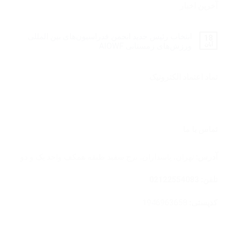
آخرین اخبار
انتخاب رئیس جدید انجمن فدراسیون‌های بین المللی
18
آبان
ورزش‌های زمستانی AIOWF
نماد اعتماد الکترونیک
تماس با ما
آدرس:
تهران، پاسداران، برج سفید طبقه همکف واحد یک و دو
تلفن: 02122554083
کدپستی:
1946963658