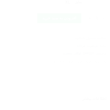
XL
سایز
OAKLEY BARK NEW SHORT SLEEVE VIRIDIAN عدد
افزودن به سبد خرید
شناسه محصول:
نامعلوم
دسته:
تی‌شرت
,
مردانه
برچسب:
OAKLEY
,
اوکلی
,
تیشرت
اطلاعات بیشتر