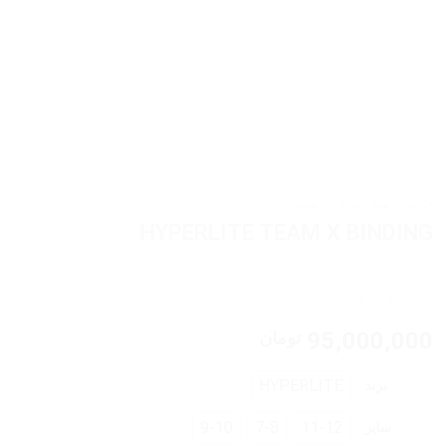
خانه
/
ویک بورد
/
بوت
HYPERLITE TEAM X BINDING
95,000,000
تومان
پاک کردن
HYPERLITE
برند
9-10
7-8
11-12
سایز