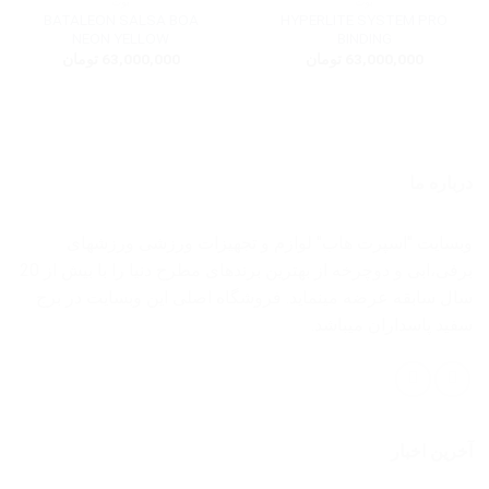
بوت
بوت
BATALEON SALSA BOA
HYPERLITE SYSTEM PRO
NEON YELLOW
BINDING
63,000,000
تومان
63,000,000
تومان
درباره ما
وبسایت "اسپرت هاب" لوازم و تجهیزات ورزشی ورزشهای
برفی،ابی و دوچرخه از بهترین برندهای مطرح دنیا را با بیش از 20
سال سابقه عرضه مینماید. فروشگاه اصلی این وبسایت در برج
سفید پاسداران میباشد.
آخرین اخبار