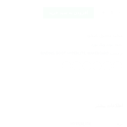
HYPERLITE TEAM X BINDING عدد
افزودن به سبد خرید
شناسه محصول:
نامعلوم
دسته:
بوت
,
ویک بورد
برچسب:
WAKEBOARD
,
HYPERLITE
,
BOOT
,
BINDING
اطلاعات بیشتر
برند
HYPERLITE