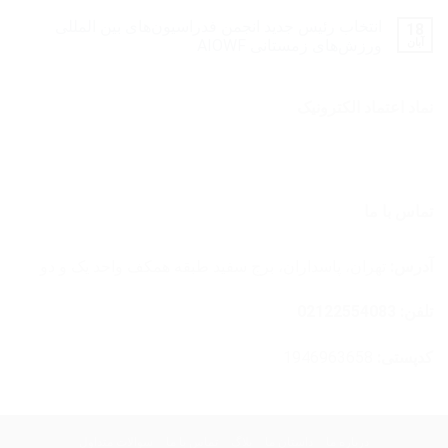
انتخاب رئیس جدید انجمن فدراسیون‌های بین المللی
18
آبان
ورزش‌های زمستانی AIOWF
نماد اعتماد الکترونیک
تماس با ما
آدرس:
تهران، پاسداران، برج سفید طبقه همکف واحد یک و دو
تلفن: 02122554083
کدپستی:
1946963658
درباره ما
داستان ما
بلاگ
تماس با ما
سوالات متداول