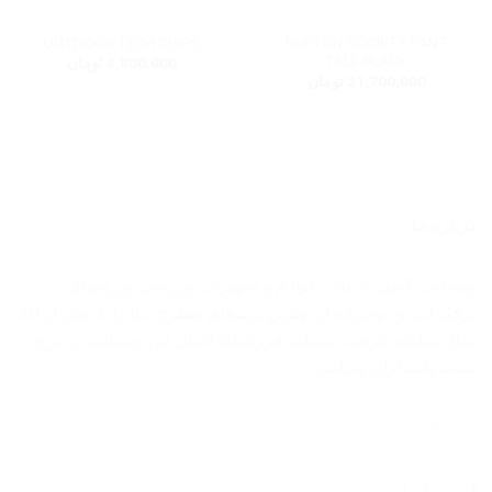
زنانه
هدفون و اسپیکر
BURTON SOCIETY PANT
OUTDOOR TECH CHIPS
TALL BLACK
8,800,000
تومان
21,700,000
تومان
درباره ما
وبسایت "اسپرت هاب" لوازم و تجهیزات ورزشی ورزشهای
برفی،ابی و دوچرخه از بهترین برندهای مطرح دنیا را با بیش از 20
سال سابقه عرضه مینماید. فروشگاه اصلی این وبسایت در برج
سفید پاسداران میباشد.