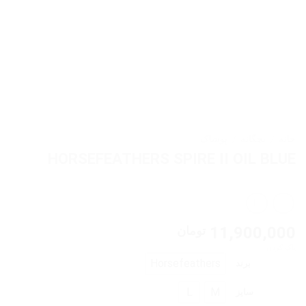
خانه
/
بچگانه
/
پوشاک
HORSEFEATHERS SPIRE II OIL BLUE
11,900,000
تومان
پاک کردن
Horsefeathers
برند
L
M
سایز