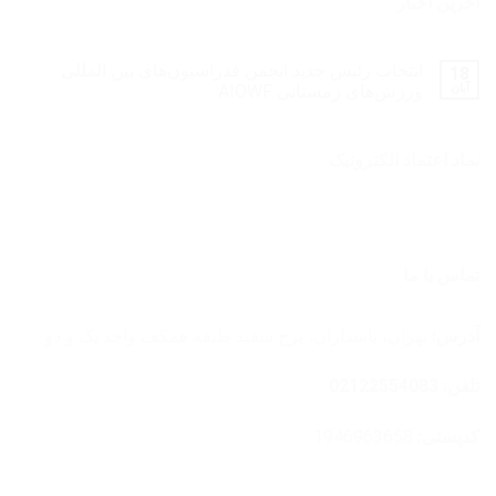
آخرین اخبار
انتخاب رئیس جدید انجمن فدراسیون‌های بین المللی
18
آبان
ورزش‌های زمستانی AIOWF
نماد اعتماد الکترونیک
تماس با ما
آدرس:
تهران، پاسداران، برج سفید طبقه همکف واحد یک و دو
تلفن: 02122554083
کدپستی:
1946963658