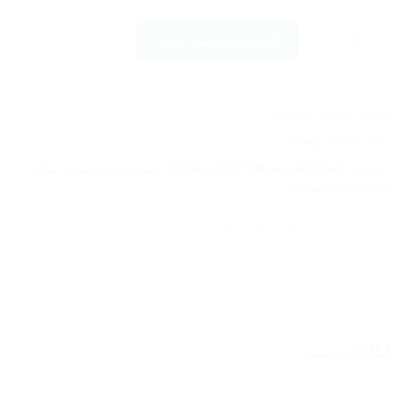
HORSEFEATHERS SPIRE II OIL BLUE عدد
افزودن به سبد خرید
شناسه محصول:
نامعلوم
دسته:
بچگانه
,
پوشاک
برچسب:
Horsefeathers
,
BURTON
,
Bataleon
,
اسنوبرد
,
خرید شلوار اسکی
,
کاپشن اسکی مردانه
اطلاعات بیشتر