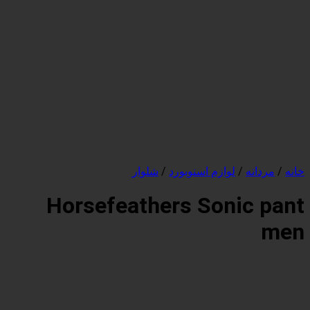
وازم اسنوبورد
/
شلوار
Horsefeathers Son