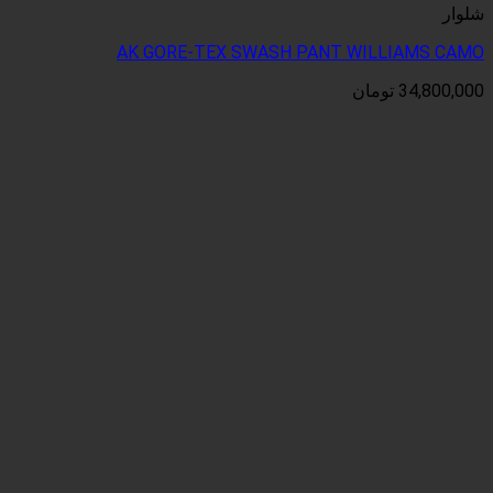
AK GORE-TEX SWASH PANT WI
ان