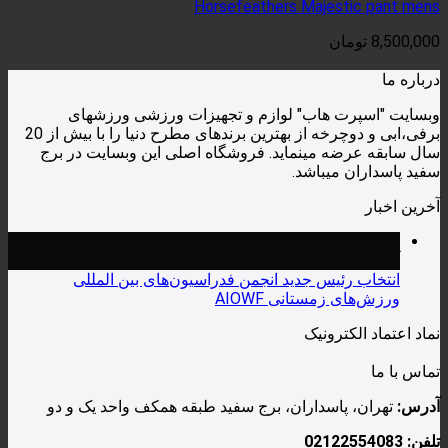
Horsefeathers Maje
ن
هاب" لوازم و تجهیزات ورزشی ورزشهای
برفی،ابی و دوچرخه از بهترین برندهای مطرح دنیا را با بیش از 20
 مینماید. فروشگاه اصلی این وبسایت در برج
یباشد.
یس جدید انجمن فدراسیون‌های بین المللی
ستانی AIOWF
رونیک
سداران، برج سفید طبقه همکف واحد یک و دو