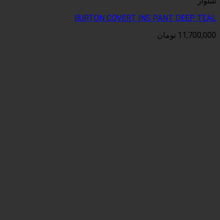
BURTON COVERT INS PA
ان