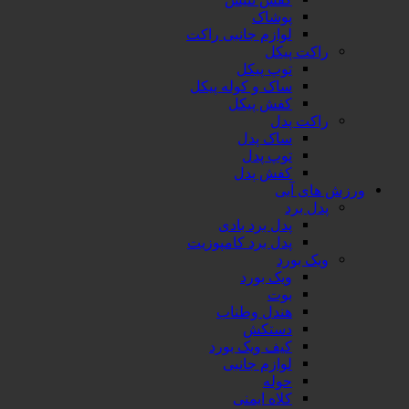
پوشاک
لوازم جانبی راکت
ت پیکل
توپ پیکل
ساک و کوله پیکل
کفش پیکل
ت پدل
ساک پدل
توپ پدل
کفش پدل
 آبی
برد
پدل برد بادی
پدل برد کامپوزیت
بورد
ویک بورد
بوت
هندل وطناب
دستکش
کیف ویک بورد
لوازم جانبی
حوله
کلاه ایمنی