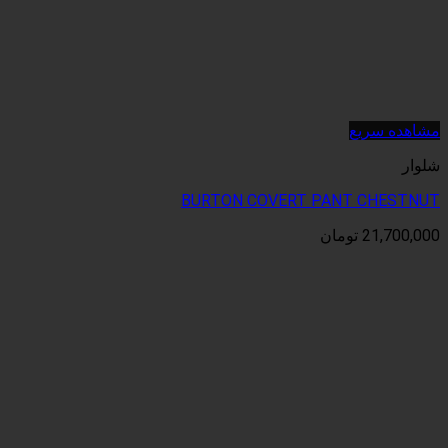
BURTON COVERT PA
ان