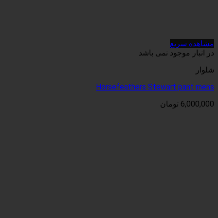
می باشد
Horsefeathers Ste
ن