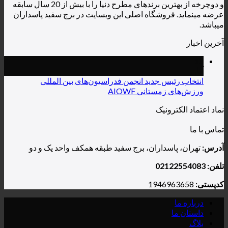
و دوچرخه از بهترین برندهای مطرح دنیا را با بیش از 20 سال سابقه
روشگاه اصلی این وبسایت در برج سفید پاسداران
یس جدید انجمن فدراسیون‌های بین المللی
ستانی AIOWF
رونیک
سداران، برج سفید طبقه همکف واحد یک و دو