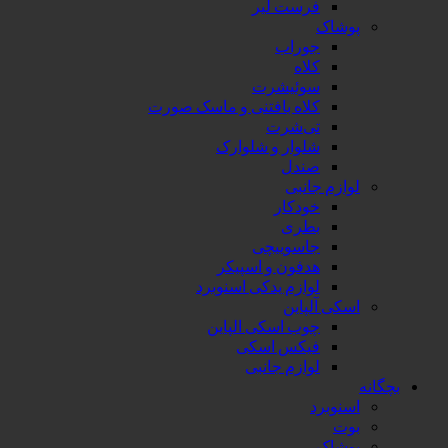
فرست لیر
اک
جوراب
کلاه
سوئیشرت
کلاه بافتنی و ماسک صورت
تی‌شرت
شلوار و شلوارک
صندل
م جانبی
خودکار
بطری
جاسوییچی
هدفون و اسپیکر
لوازم یدکی اسنوبرد
 آلپاین
چوب اسکی الپاین
فیکس اسکی
لوازم جانبی
برد
اک