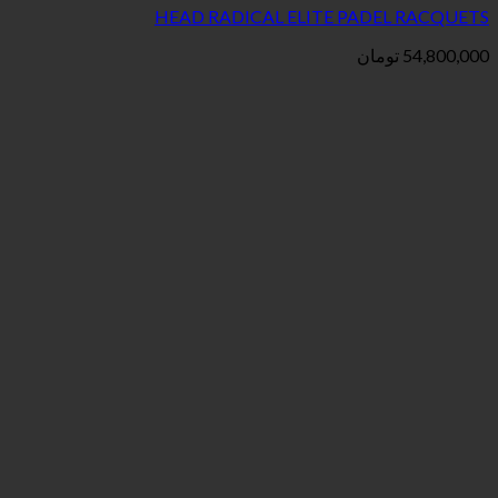
HEAD RADICAL ELITE PA
ان