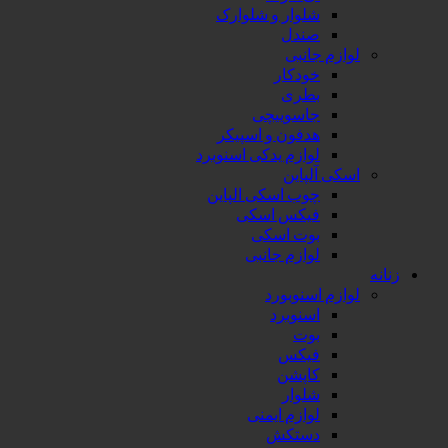
شلوار و شلوارک
صندل
م جانبی
خودکار
بطری
جاسوییچی
هدفون و اسپیکر
لوازم یدکی اسنوبرد
 آلپاین
چوب اسکی الپاین
فیکس اسکی
بوت اسکی
لوازم جانبی
م اسنوبورد
اسنوبرد
بوت
فیکس
کاپشن
شلوار
لوازم ایمنی
دستکش