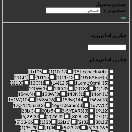
ل
برند
 سایز
(1)
105
(1)
10-13
11C
(1)
(1)
115
(1)
11-12
10YEAR
(1)
130
12C
(1)
(14)
12.5
11cmL*8c
140W
(1)
13C
(1)
(2)
138
(
154w
(4)
153W
(3)
149N
(1)
14
161W
(10)
159w
(16)
158w
(14)
156
17g-1.25mm
(3)
16g-1.30mm
(3)
16
23L
(3)
20L
(5)
2-5YEARS
(3)
1
(6)
29-33
(2)
29-32
(3)
28-32
2
(5)
33-36
(1)
33
32L
(1)
(2)
32
3
(1)
35-38
(1)
34
(5)
33-38
(5)
33-