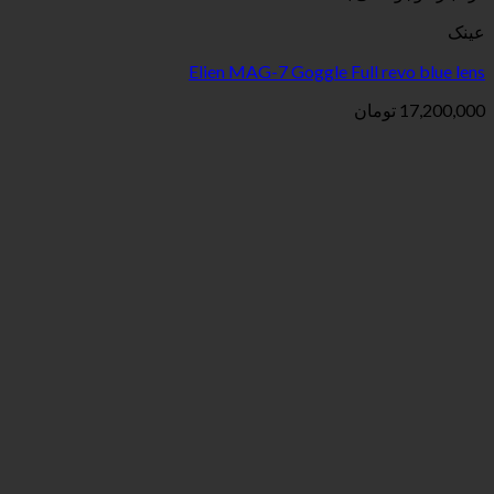
Elien MAG-7 Goggle Full
ان