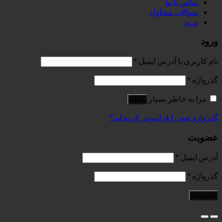
داول
رس ایمیل
*
بسپار
ورود
فراموش کرده اید؟