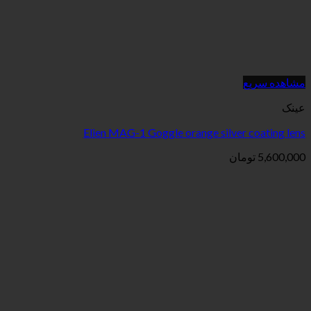
Elien MAG-1 Goggle orange silv
ن