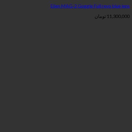
Elien MAG-2 Goggle Full
ان