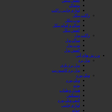
کفش تنیس
پوشاک
لوازم جانبی راکت
ت پیکل
توپ پیکل
ساک و کوله پیکل
کفش پیکل
ت پدل
ساک پدل
توپ پدل
کفش پدل
 آبی
برد
پدل برد بادی
پدل برد کامپوزیت
بورد
ویک بورد
بوت
هندل وطناب
دستکش
کیف ویک بورد
لوازم جانبی
حوله