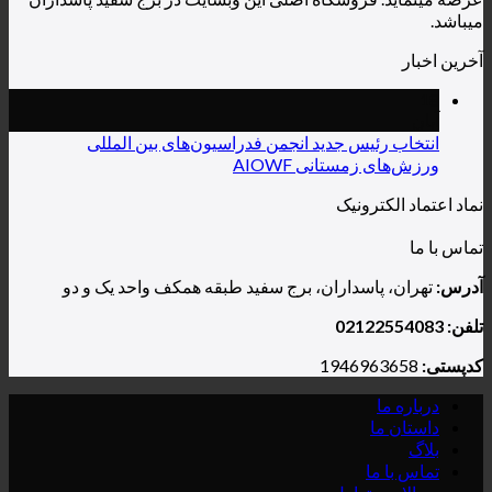
یس جدید انجمن فدراسیون‌های بین المللی
ستانی AIOWF
رونیک
سداران، برج سفید طبقه همکف واحد یک و دو