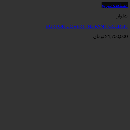
BURTON COVERT INS 
ان