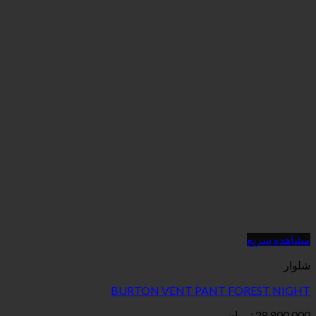
BURTON VENT PANT F
ان