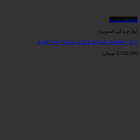
برد
BURTON TOE BUCKLE REPL
ن