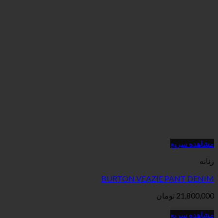
BURTON VEAZIE
ان