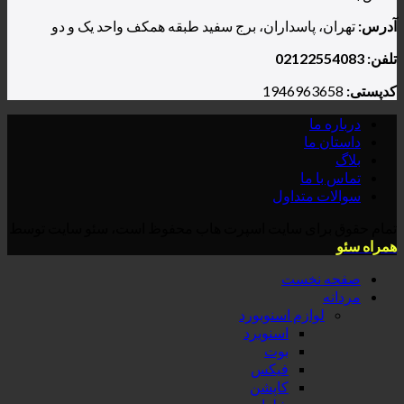
سداران، برج سفید طبقه همکف واحد یک و دو
داول
ی سایت اسپرت هاب محفوظ است، سئو سایت توسط
ست
م اسنوبورد
اسنوبرد
بوت
فیکس
کاپشن