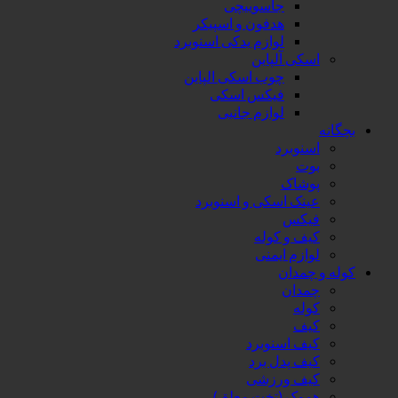
جاسوییچی
هدفون و اسپیکر
لوازم یدکی اسنوبرد
 آلپاین
چوب اسکی الپاین
فیکس اسکی
لوازم جانبی
برد
اک
ک اسکی و اسنوبرد
س
 و کوله
م ایمنی
دان
ان
ه
 اسنوبرد
پدل برد
 ورزشی
ک (تخت معلق)