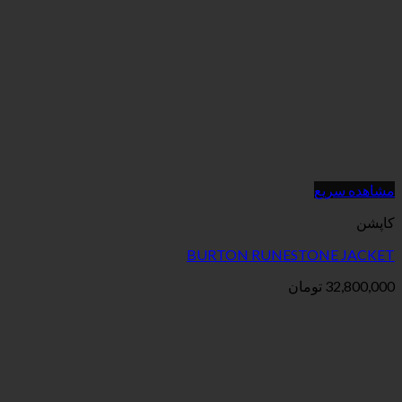
BURTON RUNES
ان