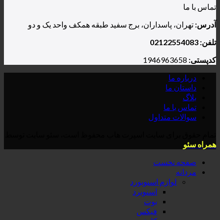
سداران، برج سفید طبقه همکف واحد یک و دو
داول
ی سایت اسپرت هاب محفوظ است، سئو سایت توسط
ست
م اسنوبورد
اسنوبرد
بوت
فیکس