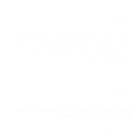
درباره ما
وبسایت "اسپرت هاب" لوازم و تجهیزات ورزشی ورزشهای
برفی،ابی و دوچرخه از بهترین برندهای مطرح دنیا را با بیش از 20
سال سابقه عرضه مینماید. فروشگاه اصلی این وبسایت در برج
سفید پاسداران میباشد.
آخرین اخبار
انتخاب رئیس جدید انجمن فدراسیون‌های بین المللی
18
آبان
ورزش‌های زمستانی AIOWF
نماد اعتماد الکترونیک