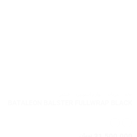
خانه
/
مردانه
/
لوازم اسنوبورد
/
فیکس
BATALEON BALSTER FULLWRAP BLACK
31,500,000
تومان