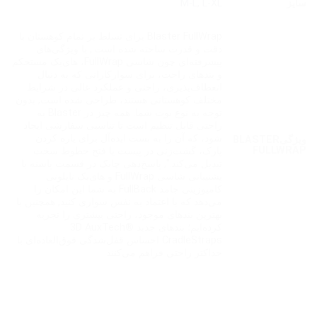
سایز
M-L
,
L-XL
Blaster FullWrap برای تسلط بر تمام کوهستان با
دقت و قدرت ساخته شده است., با ویژگی‌های
پیشرفته‌ای چون شاسی FullWrap، های‌بک مستحکم
و بندهای راحت، برای سوارکارانی که به دنبال
انعطاف‌پذیری، راحتی و عملکرد عالی در شرایط
مختلف کوهستانی هستند، طراحی شده است, بدون
توجه به نوع بوت شما. همه چیز در Blaster به
راحتی قابل تنظیم است تا تناسبی سفارشی ایجاد
شود، که آن را به بست ایده‌آل برای پاره کردن
ویژگیBLASTER
FULLWRAP
پارک، گشت‌زنی در پیست یا فتح خطوط سخت
تبدیل می‌کند.", پاسخ‌دهی چابک در قسمت پاشنه با
پشتیبانی شاسی FullWrap و های‌بک نایلونی
کامپوزیتی جامد FullBack به شما این امکان را
می‌دهد که با اعتماد به نفس سواری کنید, همچنین با
بهترین بندهای موجود، راحتی بیشتری را تجربه
کرده‌ایم؛ بندهای جدید 3D AuxTech®
CradleStraps احساس قفل‌شدگی فوق‌العاده‌ای با
حداکثر راحتی فراهم می‌کنند