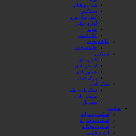
هندل وطناب
دستکش
کیف ویک بورد
لوازم جانبی
حوله
کلاه ایمنی
جلیقه نجات
جلیقه نجات
اینتکس
قایق بادی
استخر بادی
شناور بادی
پارک بادی
تشک بادی
تشک بادی طبی
صندلی بادی
پمپ باد
اسکیت
اسکیت پسرانه
اسکیت دخترانه
اسکیت بچگانه
لوازم جانبی