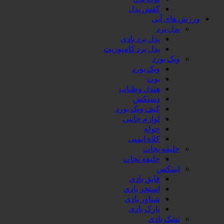
کفش پدل
ورزش های آبی
پدل برد
پدل برد بادی
پدل برد کامپوزیت
ویک بورد
ویک بورد
بوت
هندل وطناب
دستکش
کیف ویک بورد
لوازم جانبی
حوله
کلاه ایمنی
جلیقه نجات
جلیقه نجات
اینتکس
قایق بادی
استخر بادی
شناور بادی
پارک بادی
تشک بادی