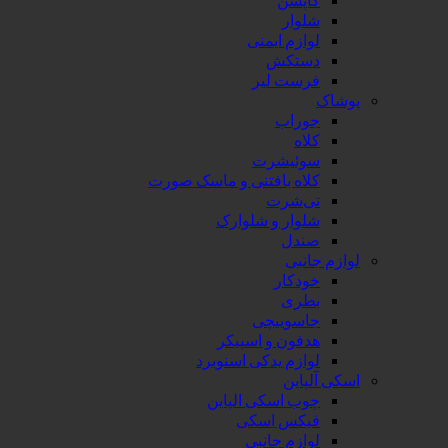
شلوار
لوازم ایمنی
دستکش
فرست لیر
پوشاک
جوراب
کلاه
سوئیشرت
کلاه بافتنی و ماسک صورت
تی‌شرت
شلوار و شلوارک
صندل
لوازم جانبی
خودکار
بطری
جاسوییچی
هدفون و اسپیکر
لوازم یدکی اسنوبرد
اسکی آلپاین
چوب اسکی الپاین
فیکس اسکی
لوازم جانبی