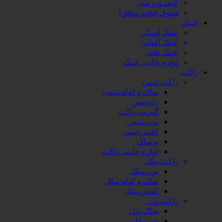
کیف ورزشی
هموک (تخت معلق)
عینک
عینک اسکی
عینک آفتابی
عینک طبی
لوازم جانبی عینک
راکت
راکت تنیس
ساک و کوله تنیس
زه تنیس
گیریپ راکت
توپ تنیس
کفش تنیس
پوشاک
لوازم جانبی راکت
راکت پیکل
توپ پیکل
ساک و کوله پیکل
کفش پیکل
راکت پدل
ساک پدل
توپ پدل