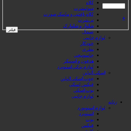
کلاه
سوئیشرت
کلاه بافتنی و ماسک صورت
+
تی‌شرت
شلوار و شلوارک
فیلتر
صندل
لوازم جانبی
خودکار
بطری
جاسوییچی
هدفون و اسپیکر
لوازم یدکی اسنوبرد
اسکی آلپاین
چوب اسکی الپاین
فیکس اسکی
بوت اسکی
لوازم جانبی
زنانه
لوازم اسنوبورد
اسنوبرد
بوت
فیکس
کاپشن