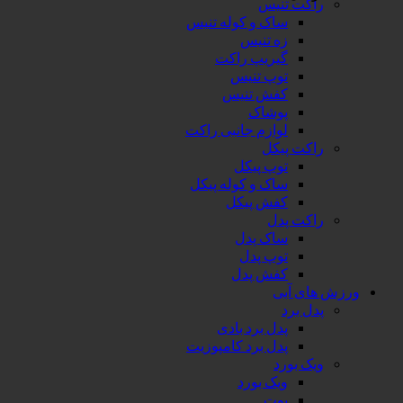
راکت تنیس
ساک و کوله تنیس
زه تنیس
گیریپ راکت
توپ تنیس
کفش تنیس
پوشاک
لوازم جانبی راکت
راکت پیکل
توپ پیکل
ساک و کوله پیکل
کفش پیکل
راکت پدل
ساک پدل
توپ پدل
کفش پدل
ورزش های آبی
پدل برد
پدل برد بادی
پدل برد کامپوزیت
ویک بورد
ویک بورد
بوت