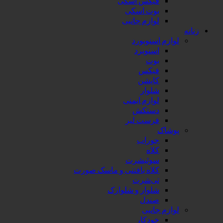
فیکس اسکی
بوت اسکی
لوازم جانبی
زنانه
لوازم اسنوبورد
اسنوبرد
بوت
فیکس
کاپشن
شلوار
لوازم ایمنی
دستکش
فرست لیر
پوشاک
جوراب
کلاه
سوئیشرت
کلاه بافتنی و ماسک صورت
تی‌شرت
شلوار و شلوارک
صندل
لوازم جانبی
خودکار