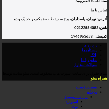
نماد اعتماد الکترونیک
تماس با ما
آدرس:
تهران، پاسداران، برج سفید طبقه همکف واحد یک و دو
تلفن: 02122554083
کدپستی:
1946963658
درباره ما
داستان ما
بلاگ
تماس با ما
سوالات متداول
تمام حقوق برای سایت اسپرت هاب محفوظ است، سئو سایت توسط
همراه سئو
صفحه نخست
مردانه
لوازم اسنوبورد
اسنوبرد
بوت