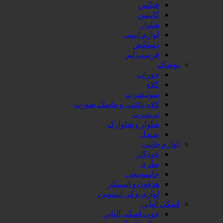
فیکس
کاپشن
شلوار
لوازم ایمنی
دستکش
فرست لیر
پوشاک
جوراب
کلاه
سوئیشرت
کلاه بافتنی و ماسک صورت
تی‌شرت
شلوار و شلوارک
صندل
لوازم جانبی
خودکار
بطری
جاسوییچی
هدفون و اسپیکر
لوازم یدکی اسنوبرد
اسکی آلپاین
چوب اسکی الپاین