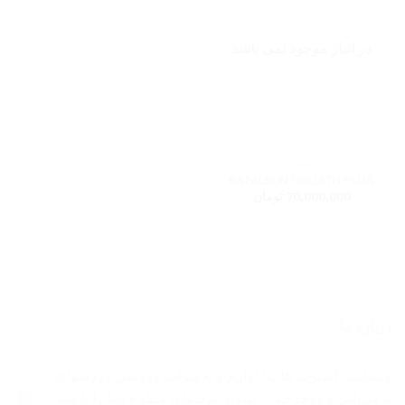
در انبار موجود نمی باشد
اسنوبرد
BATALEON GOLIATH PLUS
70,000,000
تومان
درباره ما
وبسایت "اسپرت هاب" لوازم و تجهیزات ورزشی ورزشهای
برفی،ابی و دوچرخه از بهترین برندهای مطرح دنیا را با بیش از 20