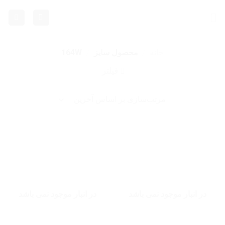
Ski
t
conten
خانه
/
محصول سایز
/
164W
فیلتر
در انبار موجود نمی باشد
در انبار موجود نمی باشد