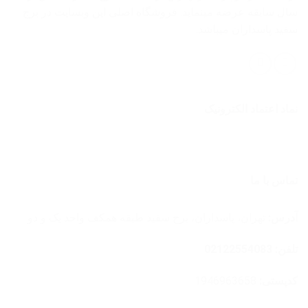
سال سابقه عرضه مینماید. فروشگاه اصلی این وبسایت در برج
سفید پاسداران میباشد.
نماد اعتماد الکترونیک
تماس با ما
آدرس:
تهران، پاسداران، برج سفید طبقه همکف واحد یک و دو
تلفن: 02122554083
کدپستی:
1946963658