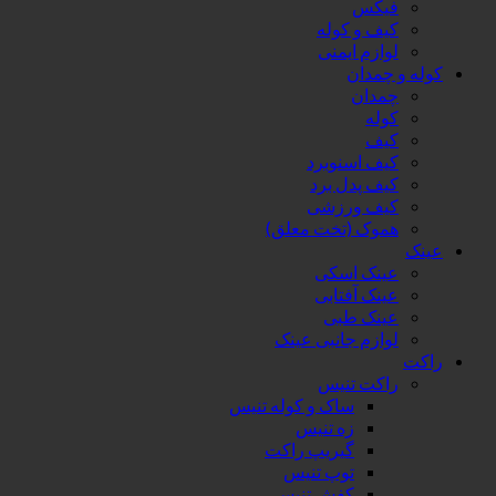
فیکس
کیف و کوله
لوازم ایمنی
کوله و چمدان
چمدان
کوله
کیف
کیف اسنوبرد
کیف پدل برد
کیف ورزشی
هموک (تخت معلق)
عینک
عینک اسکی
عینک آفتابی
عینک طبی
لوازم جانبی عینک
راکت
راکت تنیس
ساک و کوله تنیس
زه تنیس
گیریپ راکت
توپ تنیس
کفش تنیس