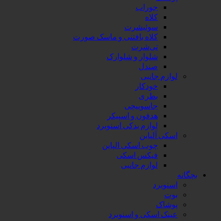
جوراب
کلاه
سوئیشرت
کلاه بافتنی و ماسک صورت
تی‌شرت
شلوار و شلوارک
صندل
لوازم جانبی
خودکار
بطری
جاسوییچی
هدفون و اسپیکر
لوازم یدکی اسنوبرد
اسکی آلپاین
چوب اسکی الپاین
فیکس اسکی
لوازم جانبی
بچگانه
اسنوبرد
بوت
پوشاک
عینک اسکی و اسنوبرد