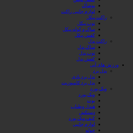
پوشاک
لوازم جانبی راکت
راکت پیکل
توپ پیکل
ساک و کوله پیکل
کفش پیکل
راکت پدل
ساک پدل
توپ پدل
کفش پدل
ورزش های آبی
پدل برد
پدل برد بادی
پدل برد کامپوزیت
ویک بورد
ویک بورد
بوت
هندل وطناب
دستکش
کیف ویک بورد
لوازم جانبی
حوله