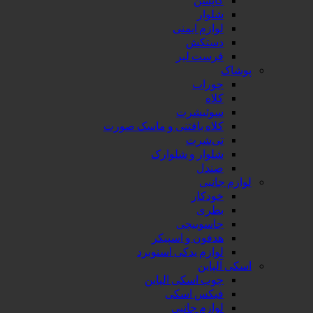
شلوار
لوازم ایمنی
دستکش
فرست لیر
پوشاک
جوراب
کلاه
سوئیشرت
کلاه بافتنی و ماسک صورت
تی‌شرت
شلوار و شلوارک
صندل
لوازم جانبی
خودکار
بطری
جاسوییچی
هدفون و اسپیکر
لوازم یدکی اسنوبرد
اسکی آلپاین
چوب اسکی الپاین
فیکس اسکی
لوازم جانبی