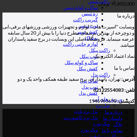
راکت تنیس
95,800,000
تومان
ساک و کوله تنیس
زه تنیس
درباره ما
گیریپ راکت
توپ تنیس
وبسایت "اسپرت هاب" لوازم و تجهیزات ورزشی ورزشهای برفی،ابی
کفش تنیس
و دوچرخه از بهترین برندهای مطرح دنیا را با بیش از 20 سال سابقه
پوشاک
عرضه مینماید. فروشگاه اصلی این وبسایت در برج سفید پاسداران
لوازم جانبی راکت
میباشد.
راکت پیکل
نماد اعتماد الکترونیک
توپ پیکل
ساک و کوله پیکل
تماس با ما
کفش پیکل
راکت پدل
آدرس:
تهران، پاسداران، برج سفید طبقه همکف واحد یک و دو
ساک پدل
توپ پدل
تلفن: 02122554083
کفش پدل
ورزش های آبی
کدپستی:
1946963658
پدل برد
پدل برد بادی
درباره ما
پدل برد کامپوزیت
داستان ما
ویک بورد
بلاگ
ویک بورد
تماس با ما
بوت
سوالات متداول