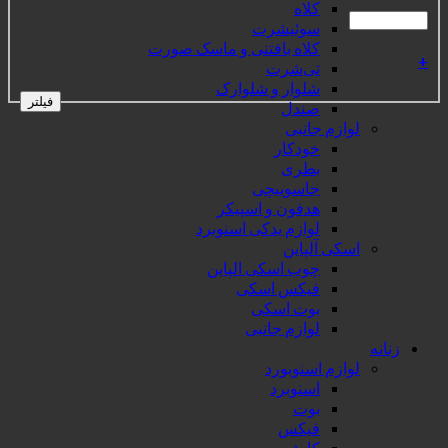
کلاه
سوئیشرت
کلاه بافتنی و ماسک صورت
+
تی‌شرت
شلوار و شلوارک
فیلتر
صندل
لوازم جانبی
خودکار
بطری
جاسوییچی
هدفون و اسپیکر
لوازم یدکی اسنوبرد
اسکی آلپاین
چوب اسکی الپاین
فیکس اسکی
بوت اسکی
لوازم جانبی
زنانه
لوازم اسنوبورد
اسنوبرد
بوت
فیکس
کاپشن