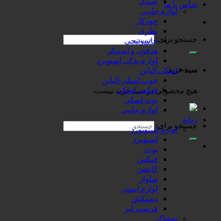
صندل
تماس با ما
لوازم جانبی
خودکار
بطری
جستجو برای:
جاسوییچی
هدفون و اسپیکر
لوازم یدکی اسنوبرد
سبد خرید
اسکی آلپاین
چوب اسکی الپاین
فیکس اسکی
هیچ محصولی در سبد خرید نیست.
بوت اسکی
لوازم جانبی
زنانه
جستجو برای:
لوازم اسنوبورد
اسنوبرد
بوت
فیکس
کاپشن
شلوار
لوازم ایمنی
دستکش
فرست لیر
پوشاک