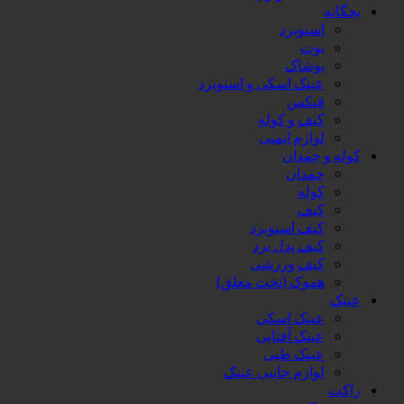
بچگانه
اسنوبرد
بوت
پوشاک
عینک اسکی و اسنوبرد
فیکس
کیف و کوله
لوازم ایمنی
کوله و چمدان
چمدان
کوله
کیف
کیف اسنوبرد
کیف پدل برد
کیف ورزشی
هموک (تخت معلق)
عینک
عینک اسکی
عینک آفتابی
عینک طبی
لوازم جانبی عینک
راکت