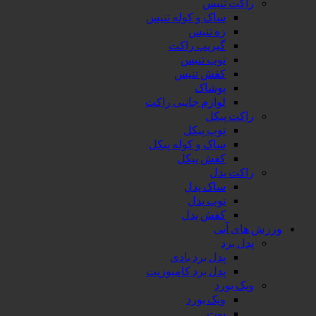
راکت تنیس
ساک و کوله تنیس
زه تنیس
گیریپ راکت
توپ تنیس
کفش تنیس
پوشاک
لوازم جانبی راکت
راکت پیکل
توپ پیکل
ساک و کوله پیکل
کفش پیکل
راکت پدل
ساک پدل
توپ پدل
کفش پدل
ورزش های آبی
پدل برد
پدل برد بادی
پدل برد کامپوزیت
ویک بورد
ویک بورد
بوت