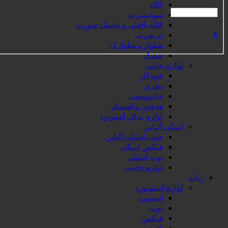
کلاه
سوئیشرت
کلاه بافتنی و ماسک صورت
+
تی‌شرت
شلوار و شلوارک
صندل
لوازم جانبی
خودکار
بطری
جاسوییچی
هدفون و اسپیکر
لوازم یدکی اسنوبرد
اسکی آلپاین
چوب اسکی الپاین
فیکس اسکی
بوت اسکی
لوازم جانبی
زنانه
لوازم اسنوبورد
اسنوبرد
بوت
فیکس
کاپشن