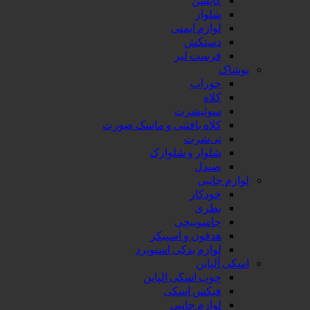
شلوار
لوازم ایمنی
دستکش
فرست لیر
پوشاک
جوراب
کلاه
سوئیشرت
کلاه بافتنی و ماسک صورت
تی‌شرت
شلوار و شلوارک
صندل
لوازم جانبی
خودکار
بطری
جاسوییچی
هدفون و اسپیکر
لوازم یدکی اسنوبرد
اسکی آلپاین
چوب اسکی الپاین
فیکس اسکی
لوازم جانبی