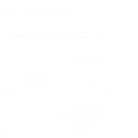
Ski
t
صفحه نخست
مردانه
زنانه
بچ
conten
خانه
/
محصولات برچسب خورده “PANT”
جستجو محصول
جستجو
برای:
در ان
فیلتر بر اساس برند
IONAL