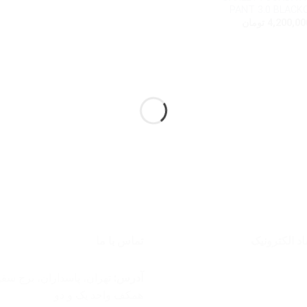
PANT 3.0 BLACK
4,200,00
تومان
اد الکترونیک
تماس با ما
آدرس:
تهران، پاسداران، برج سفی
همکف واحد یک و دو