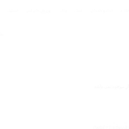
گانه
کوله و چمدان
عینک
راکت
ورزش های آبی
اسکیت
نم
بار موجود نمی باشد
شلوار و شلوارک
OAKLEY FOUNDAT