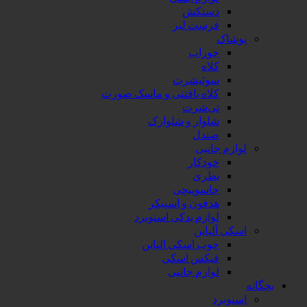
دستکش
فرست لیر
پوشاک
جوراب
کلاه
سوئیشرت
کلاه بافتنی و ماسک صورت
تی‌شرت
شلوار و شلوارک
صندل
لوازم جانبی
خودکار
بطری
جاسوییچی
هدفون و اسپیکر
لوازم یدکی اسنوبرد
اسکی آلپاین
چوب اسکی الپاین
فیکس اسکی
لوازم جانبی
بچگانه
اسنوبرد