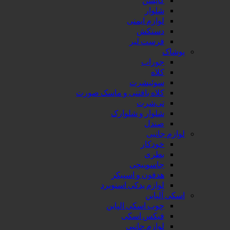
شلوار
لوازم ایمنی
دستکش
فرست لیر
پوشاک
جوراب
کلاه
سوئیشرت
کلاه بافتنی و ماسک صورت
تی‌شرت
شلوار و شلوارک
صندل
لوازم جانبی
خودکار
بطری
جاسوییچی
هدفون و اسپیکر
لوازم یدکی اسنوبرد
اسکی آلپاین
چوب اسکی الپاین
فیکس اسکی
لوازم جانبی