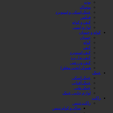
بوت
پوشاک
عینک اسکی و اسنوبرد
فیکس
کیف و کوله
لوازم ایمنی
کوله و چمدان
چمدان
کوله
کیف
کیف اسنوبرد
کیف پدل برد
کیف ورزشی
هموک (تخت معلق)
عینک
عینک اسکی
عینک آفتابی
عینک طبی
لوازم جانبی عینک
راکت
راکت تنیس
ساک و کوله تنیس
زه تنیس