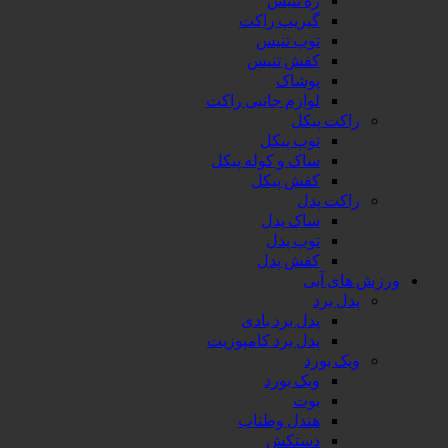
گیریپ راکت
توپ تنیس
کفش تنیس
پوشاک
لوازم جانبی راکت
راکت پیکل
توپ پیکل
ساک و کوله پیکل
کفش پیکل
راکت پدل
ساک پدل
توپ پدل
کفش پدل
ورزش های آبی
پدل برد
پدل برد بادی
پدل برد کامپوزیت
ویک بورد
ویک بورد
بوت
هندل وطناب
دستکش