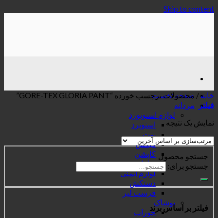
Skip to content
خانه
/
صفحه نخست
محصولات برچسب خورده “GORE-TEX GLORIA PANT”
فیلتر
مردانه
لوازم اسنوبورد
نمایش یک نتیجه
اسنوبرد
بوت
فیکس
کاپشن
جستجو محصول
شلوار
جستجو برای:
لوازم ایمنی
دستکش
فرست لیر
پوشاک
فیلتر بر اساس برند
جوراب