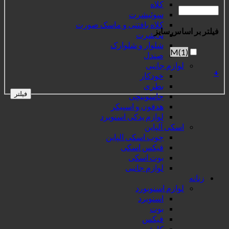
کلاه
سوئیشرت
کلاه بافتنی و ماسک صورت
فیلتر بر اساس سایز
تی‌شرت
شلوار و شلوارک
M
(1)
صندل
لوازم جانبی
+
خودکار
بطری
فیلتر
جاسوییچی
هدفون و اسپیکر
لوازم یدکی اسنوبرد
اسکی آلپاین
چوب اسکی الپاین
فیکس اسکی
بوت اسکی
لوازم جانبی
زنانه
لوازم اسنوبورد
اسنوبرد
بوت
فیکس
کاپشن