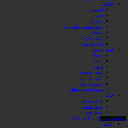
بچگانه
اسنوبرد
بوت
پوشاک
عینک اسکی و اسنوبرد
فیکس
کیف و کوله
لوازم ایمنی
کوله و چمدان
چمدان
کوله
کیف
کیف اسنوبرد
کیف پدل برد
کیف ورزشی
هموک (تخت معلق)
عینک
عینک اسکی
عینک آفتابی
عینک طبی
لوازم جانبی عینک
مشاهده سریع
راکت