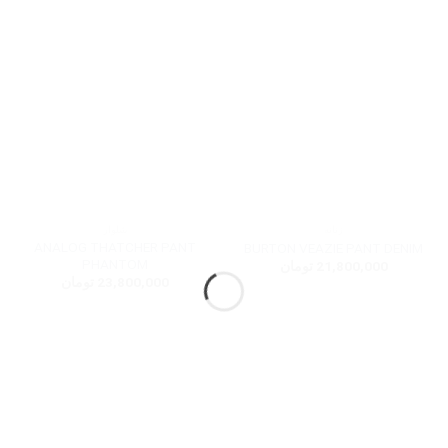
زنانه
شلوار
ANALOG THATCHER PANT
BURTON VEAZIE PANT DENIM
PHANTOM
21,800,000
تومان
23,800,000
تومان