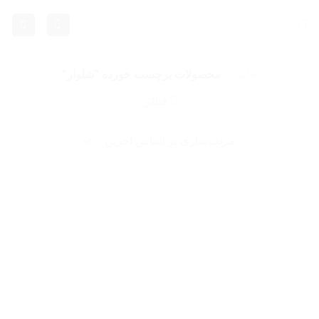
Ski
t
conten
خانه
/
محصولات برچسب خورده “شلوار”
فیلتر