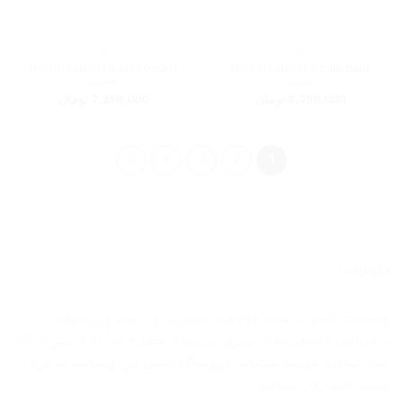
شلوار
شلوار
Horsefeathers Taseko pant
Horsefeathers Sonic pant
mens
men
8,750,000
تومان
7,250,000
تومان
4
3
2
1
درباره ما
وبسایت "اسپرت هاب" لوازم و تجهیزات ورزشی ورزشهای
برفی،ابی و دوچرخه از بهترین برندهای مطرح دنیا را با بیش از 20
سال سابقه عرضه مینماید. فروشگاه اصلی این وبسایت در برج
سفید پاسداران میباشد.