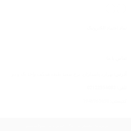
نماد اعتماد الکترونیک
تماس با ما
آدرس:
تهران، پاسداران، برج سفید طبقه همکف واحد یک و دو
تلفن: 02122554083
کدپستی:
1946963658
درباره ما
داستان ما
بلاگ
تماس با ما
سوالات متداول