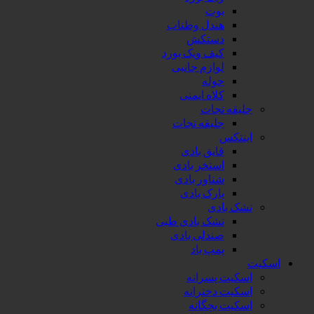
بوت
هندل وطناب
دستکش
کیف ویک بورد
لوازم جانبی
حوله
کلاه ایمنی
جلیقه نجات
جلیقه نجات
اینتکس
قایق بادی
استخر بادی
شناور بادی
پارک بادی
تشک بادی
تشک بادی طبی
صندلی بادی
پمپ باد
اسکیت
اسکیت پسرانه
اسکیت دخترانه
اسکیت بچگانه