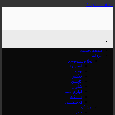
Skip to content
صفحه نخست
مردانه
لوازم اسنوبورد
اسنوبرد
بوت
فیکس
کاپشن
شلوار
لوازم ایمنی
دستکش
فرست لیر
پوشاک
جوراب