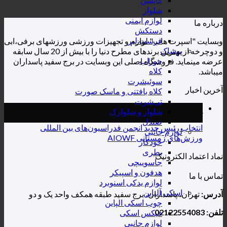
شلوار
لوازم ایمنی
درباره ما
دستکش
فرست لیر
وبسایت "اسپرت هاب" لوازم و تجهیزات ورزشی ورزشهای برفی،ابی
پوشاک
و دوچرخه از بهترین برندهای مطرح دنیا را با بیش از 20 سال سابقه
جوراب
عرضه مینماید. فروشگاه اصلی این وبسایت در برج سفید پاسداران
کلاه
میباشد.
سوئیشرت
آخرین اخبار
کلاه بافتنی و ماسک صورت
تی‌شرت
18
شلوار و شلوارک
آبان
صندل
انتخاب رئیس جدید انجمن فدراسیون‌های بین المللی
لوازم جانبی
ورزش‌های زمستانی AIOWF
خودکار
بطری
نماد اعتماد الکترونیک
جاسوییچی
هدفون و اسپیکر
تماس با ما
لوازم یدکی اسنوبرد
اسکی آلپاین
آدرس:
تهران، پاسداران، برج سفید طبقه همکف واحد یک و دو
چوب اسکی الپاین
تلفن: 02122554083
فیکس اسکی
لوازم جانبی