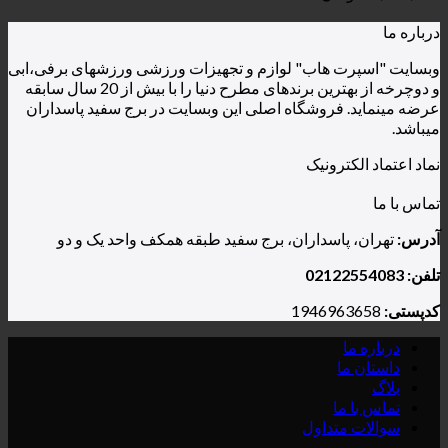
درباره ما
وبسایت "اسپرت هاب" لوازم و تجهیزات ورزشی ورزشهای برفی،ابی
و دوچرخه از بهترین برندهای مطرح دنیا را با بیش از 20 سال سابقه
عرضه مینماید. فروشگاه اصلی این وبسایت در برج سفید پاسداران
میباشد.
نماد اعتماد الکترونیک
تماس با ما
آدرس:
تهران، پاسداران، برج سفید طبقه همکف واحد یک و دو
تلفن: 02122554083
کدپستی:
1946963658
درباره ما
داستان ما
بلاگ
تماس با ما
سوالات متداول