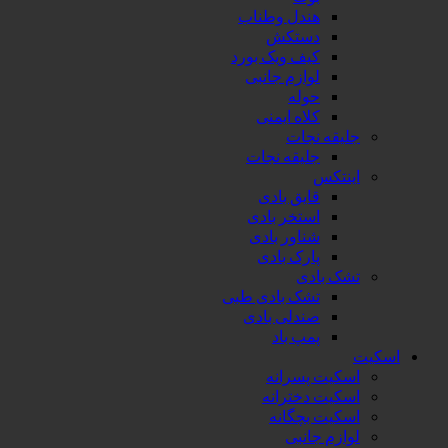
هندل وطناب
دستکش
کیف ویک بورد
لوازم جانبی
حوله
کلاه ایمنی
جلیقه نجات
جلیقه نجات
اینتکس
قایق بادی
استخر بادی
شناور بادی
پارک بادی
تشک بادی
تشک بادی طبی
صندلی بادی
پمپ باد
اسکیت
اسکیت پسرانه
اسکیت دخترانه
اسکیت بچگانه
لوازم جانبی