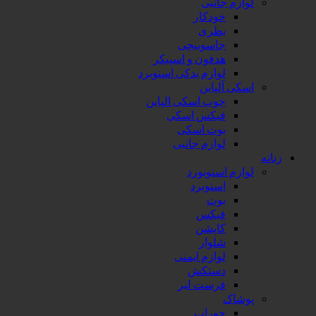
لوازم جانبی
خودکار
بطری
جاسوییچی
هدفون و اسپیکر
لوازم یدکی اسنوبرد
اسکی آلپاین
چوب اسکی الپاین
فیکس اسکی
بوت اسکی
لوازم جانبی
زنانه
لوازم اسنوبورد
اسنوبرد
بوت
فیکس
کاپشن
شلوار
لوازم ایمنی
دستکش
فرست لیر
پوشاک
جوراب