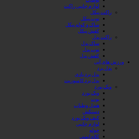
لوازم جانبی راکت
راکت پیکل
توپ پیکل
ساک و کوله پیکل
کفش پیکل
راکت پدل
ساک پدل
توپ پدل
کفش پدل
ورزش های آبی
پدل برد
پدل برد بادی
پدل برد کامپوزیت
ویک بورد
ویک بورد
بوت
هندل وطناب
دستکش
کیف ویک بورد
لوازم جانبی
حوله
کلاه ایمنی