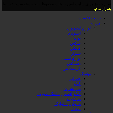
تمام حقوق برای سایت اسپرت هاب محفوظ است، سئو سایت توسط
همراه سئو
صفحه نخست
مردانه
لوازم اسنوبورد
اسنوبرد
بوت
فیکس
کاپشن
شلوار
لوازم ایمنی
دستکش
فرست لیر
پوشاک
جوراب
کلاه
سوئیشرت
کلاه بافتنی و ماسک صورت
تی‌شرت
شلوار و شلوارک
صندل