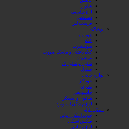
شلوار
لوازم ایمنی
دستکش
فرست لیر
پوشاک
جوراب
کلاه
سوئیشرت
کلاه بافتنی و ماسک صورت
تی‌شرت
شلوار و شلوارک
صندل
لوازم جانبی
خودکار
بطری
جاسوییچی
هدفون و اسپیکر
لوازم یدکی اسنوبرد
اسکی آلپاین
چوب اسکی الپاین
فیکس اسکی
لوازم جانبی