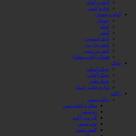
کیف و کوله
لوازم ایمنی
کوله و چمدان
چمدان
کوله
کیف
کیف اسنوبرد
کیف پدل برد
کیف ورزشی
هموک (تخت معلق)
عینک
عینک اسکی
عینک آفتابی
عینک طبی
لوازم جانبی عینک
راکت
راکت تنیس
ساک و کوله تنیس
زه تنیس
گیریپ راکت
توپ تنیس
کفش تنیس
پوشاک