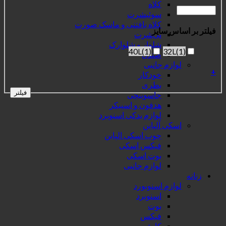
کلاه
سوئیشرت
کلاه بافتنی و ماسک صورت
فیلتر بر اساس سایز
تی‌شرت
شلوار و شلوارک
40L
(1)
32L
(1)
صندل
لوازم جانبی
+
خودکار
بطری
فیلتر
جاسوییچی
هدفون و اسپیکر
لوازم یدکی اسنوبرد
اسکی آلپاین
چوب اسکی الپاین
فیکس اسکی
بوت اسکی
لوازم جانبی
زنانه
لوازم اسنوبورد
اسنوبرد
بوت
فیکس
کاپشن