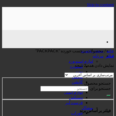
Skip to content
خانه
/
صفحه نخست
محصولات برچسب خورده “PACKPACK”
فیلتر
مردانه
لوازم اسنوبورد
نمایش دادن همه 2 نتیجه
اسنوبرد
بوت
فیکس
کاپشن
جستجو محصول
شلوار
جستجو برای:
لوازم ایمنی
دستکش
فرست لیر
پوشاک
فیلتر بر اساس برند
جوراب