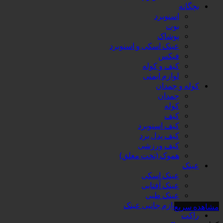
بچگانه
اسنوبرد
بوت
پوشاک
عینک اسکی و اسنوبرد
فیکس
کیف و کوله
لوازم ایمنی
کوله و چمدان
چمدان
کوله
کیف
کیف اسنوبرد
کیف پدل برد
کیف ورزشی
هموک (تخت معلق)
عینک
عینک اسکی
عینک آفتابی
عینک طبی
لوازم جانبی عینک
مشاهده سریع
راکت